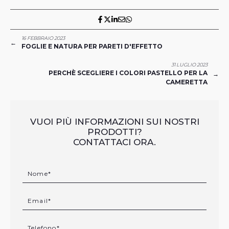
16 FEBBRAIO 2023
←
FOGLIE E NATURA PER PARETI D'EFFETTO
31 LUGLIO 2023
PERCHÈ SCEGLIERE I COLORI PASTELLO PER LA
→
CAMERETTA
VUOI PIÙ INFORMAZIONI SUI NOSTRI
PRODOTTI?
CONTATTACI ORA.
Si prega